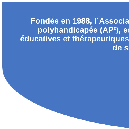
Fondée en 1988, l’Associa
polyhandicapée (AP³), es
éducatives et thérapeutique
de s